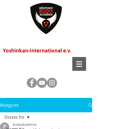
Központi Budo Akadémia
Yoshinkan-International e.v.
Bejegyzés
Összes hír
budoakademia
Összes hír