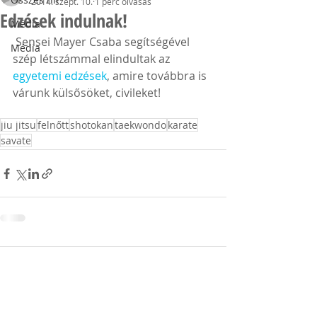
2014. szept. 10.
1 perc olvasás
Edzések indulnak!
Média
 Sensei Mayer Csaba segítségével 
Média
szép létszámmal elindultak az 
egyetemi edzések
, amire továbbra is 
várunk külsősöket, civileket! 
jiu jitsu
felnőtt
shotokan
taekwondo
karate
savate
Hozzászólások