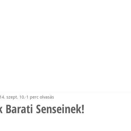
mia
EK
EDZŐINK
ESEMÉNYEK
MÉDIA
TÁMOGAT
14. szept. 10.
1 perc olvasás
 Barati Senseinek!