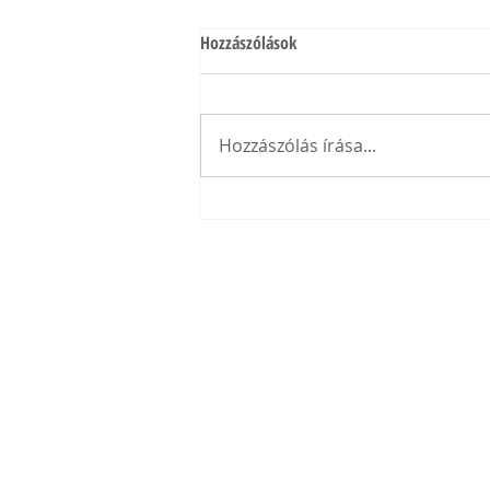
Hozzászólások
Hozzászólás írása...
Shihan Kovács Károly +36 30 / 203 0438 | kozpo