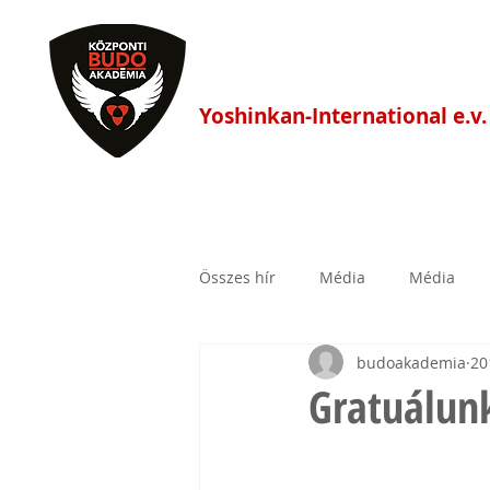
Központi Budo Akadé
Yoshinkan-International e.v.
HÍREK
FŐOLDAL
EDZÉS
Összes hír
Média
Média
budoakademia
20
Gratuálunk