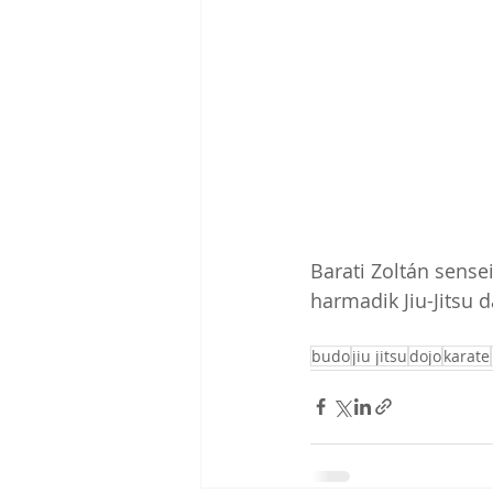
Barati Zoltán sense
harmadik Jiu-Jitsu d
budo
jiu jitsu
dojo
karate