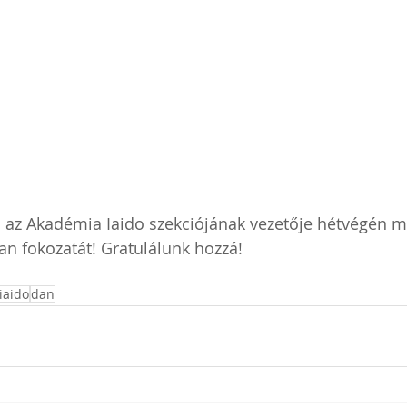
i az Akadémia Iaido szekciójának vezetője hétvégén m
an fokozatát! Gratulálunk hozzá! 
iaido
dan