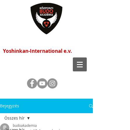
Központi Budo Akadémia
Yoshinkan-International e.v.
Bejegyzés
Összes hír
budoakademia
Összes hír