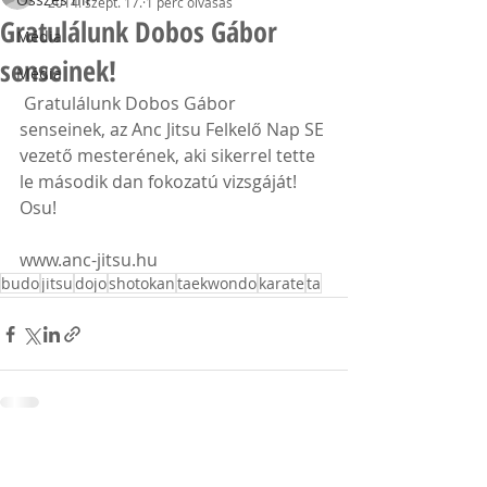
2014. szept. 17.
1 perc olvasás
Gratulálunk Dobos Gábor
Média
senseinek!
Média
 Gratulálunk Dobos Gábor 
senseinek, az Anc Jitsu Felkelő Nap SE 
vezető mesterének, aki sikerrel tette 
le második dan fokozatú vizsgáját! 
Osu!
www.anc-jitsu.hu
budo
jitsu
dojo
shotokan
taekwondo
karate
ta
Hozzászólások