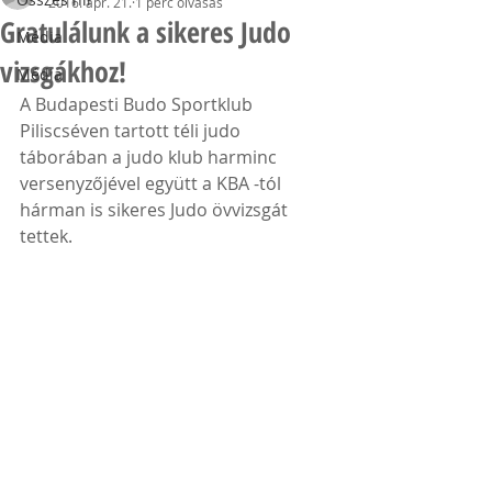
2016. ápr. 21.
1 perc olvasás
Gratulálunk a sikeres Judo
Média
vizsgákhoz!
Média
A Budapesti Budo Sportklub 
Piliscséven tartott téli judo 
táborában a judo klub harminc 
versenyzőjével együtt a KBA -tól 
hárman is sikeres Judo övvizsgát 
tettek.