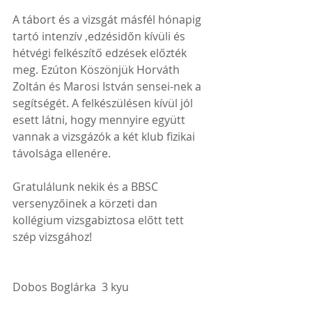
A tábort és a vizsgát másfél hónapig 
tartó intenzív ,edzésidőn kívüli és 
hétvégi felkészítő edzések előzték 
meg. Ezúton Köszönjük Horváth 
Zoltán és Marosi István sensei-nek a 
segítségét. A felkészülésen kívül jól 
esett látni, hogy mennyire együtt 
vannak a vizsgázók a két klub fizikai 
távolsága ellenére.
Gratulálunk nekik és a BBSC 
versenyzőinek a körzeti dan 
kollégium vizsgabiztosa előtt tett 
szép vizsgához!
Dobos Boglárka  3 kyu