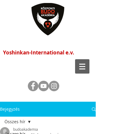
Központi Budo Akadémia
Yoshinkan-International e.v.
Bejegyzés
Összes hír
budoakademia
Összes hír