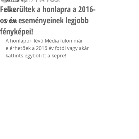
2017. jan. 8.
1 perc olvasás
Felkerültek a honlapra a 2016-
Média
os év eseményeinek legjobb
Média
fényképei!
A honlapon lévő Média fülön már 
elérhetőek a 2016 év fotói vagy akár 
kattints egyből itt a képre!