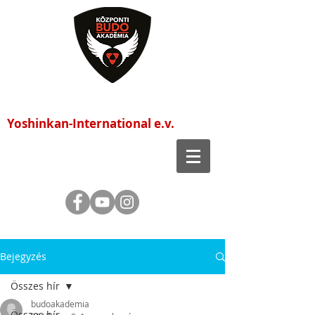
Központi Budo Akadémia
Yoshinkan-International e.v.
Bejegyzés
Összes hír
budoakademia
Összes hír