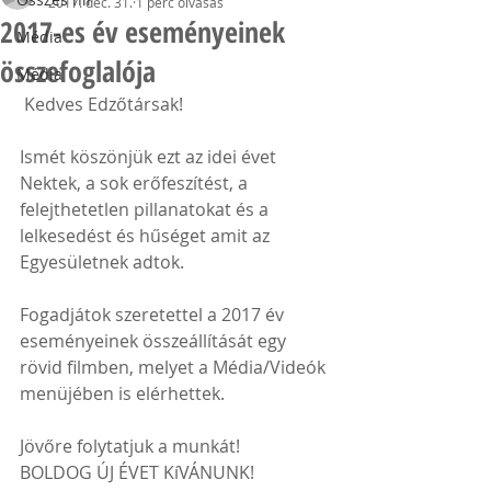
2017. dec. 31.
1 perc olvasás
2017-es év eseményeinek
Média
összefoglalója
Média
 Kedves Edzőtársak!
Ismét köszönjük ezt az idei évet 
Nektek, a sok erőfeszítést, a 
felejthetetlen pillanatokat és a 
lelkesedést és hűséget amit az 
Egyesületnek adtok. 
Fogadjátok szeretettel a 2017 év 
eseményeinek összeállítását egy 
rövid filmben, melyet a Média/Videók 
menüjében is elérhettek.
Jövőre folytatjuk a munkát!
BOLDOG ÚJ ÉVET KíVÁNUNK!