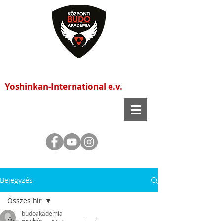
Központi Budo Akadémia
Yoshinkan-International e.v.
Bejegyzés
Összes hír
budoakademia
Összes hír