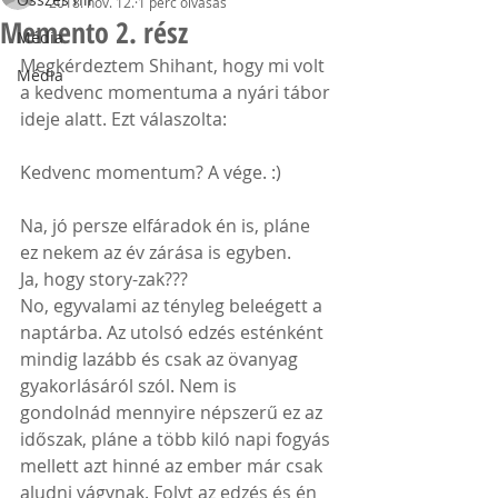
2018. nov. 12.
1 perc olvasás
Memento 2. rész
Média
Megkérdeztem Shihant, hogy mi volt 
Média
a kedvenc momentuma a nyári tábor 
ideje alatt. Ezt válaszolta:
Kedvenc momentum? A vége. :)
Na, jó persze elfáradok én is, pláne 
ez nekem az év zárása is egyben.
Ja, hogy story-zak???
No, egyvalami az tényleg beleégett a 
naptárba. Az utolsó edzés esténként 
mindig lazább és csak az övanyag 
gyakorlásáról szól. Nem is 
gondolnád mennyire népszerű ez az 
időszak, pláne a több kiló napi fogyás 
mellett azt hinné az ember már csak 
aludni vágynak. Folyt az edzés és én 