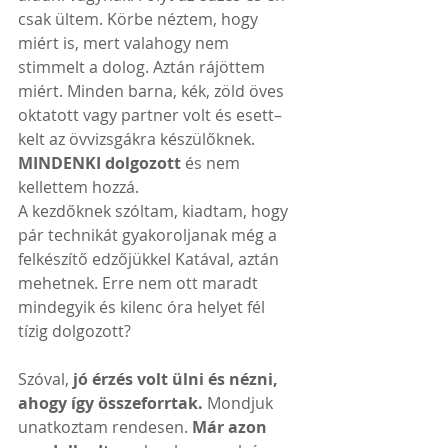
csak ültem. Körbe néztem, hogy 
miért is, mert valahogy nem 
stimmelt a dolog. Aztán rájöttem 
miért. Minden barna, kék, zöld öves 
oktatott vagy partner volt és esett–
kelt az övvizsgákra készülőknek.
MINDENKI dolgozott
 és nem 
kellettem hozzá.
A kezdőknek szóltam, kiadtam, hogy 
pár technikát gyakoroljanak még a 
felkészítő edzőjükkel Katával, aztán 
mehetnek. Erre nem ott maradt 
mindegyik és kilenc óra helyet fél 
tízig dolgozott?
Szóval, 
jó érzés volt ülni és nézni, 
ahogy így összeforrtak.
 Mondjuk 
unatkoztam rendesen. 
Már azon 