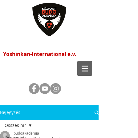
Központi Budo Akadémia
Yoshinkan-International e.v.
Bejegyzés
Összes hír
budoakademia
Összes hír