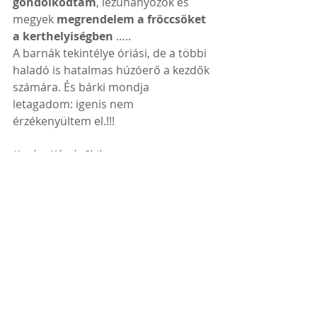
gondolkodtam
, lezuhanyozok és 
megyek 
megrendelem a fröccsöket 
a kerthelyiségben 
…..
A barnák tekintélye óriási, de a többi 
haladó is hatalmas húzóerő a kezdők 
számára. És bárki mondja 
letagadom: igenis nem 
érzékenyültem el.!!!
Kovács Károly Shihan