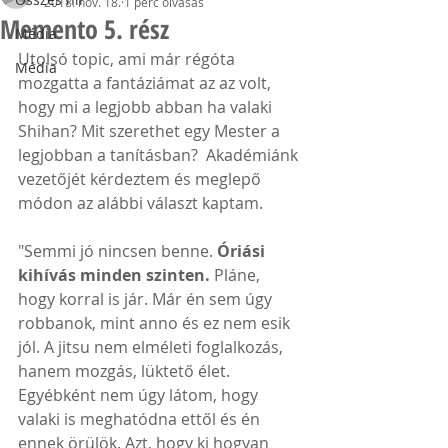
2018. nov. 18.
1 perc olvasás
Memento 5. rész
Média
Utolsó topic, ami már régóta 
Média
mozgatta a fantáziámat az az volt, 
hogy mi a legjobb abban ha valaki 
Shihan? Mit szerethet egy Mester a 
legjobban a tanításban?  Akadémiánk 
vezetőjét kérdeztem és meglepő 
módon az alábbi választ kaptam.
"Semmi jó nincsen benne. 
Óriási 
kihívás minden szinten. 
Pláne, 
hogy korral is jár. Már én sem úgy 
robbanok, mint anno és ez nem esik 
jól. A jitsu nem elméleti foglalkozás, 
hanem mozgás, lüktető élet. 
Egyébként nem úgy látom, hogy 
valaki is meghatódna ettől és én 
ennek örülök. Azt, hogy ki hogyan 