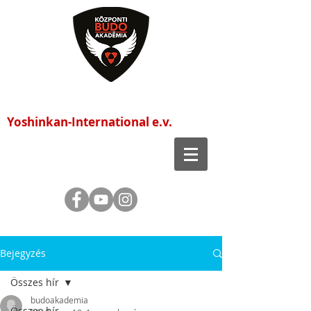
Központi Budo Akadémia
Yoshinkan-International e.v.
Bejegyzés
Összes hír
budoakademia
Összes hír