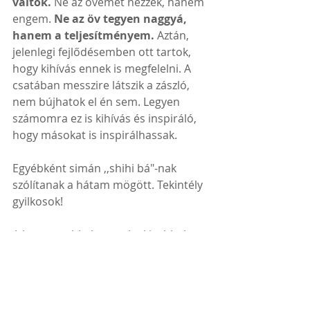
váltok.
 Ne az övemet nézzék, hanem 
engem. 
Ne az öv tegyen naggyá, 
hanem a teljesítményem.
 Aztán, 
jelenlegi fejlődésemben ott tartok, 
hogy kihívás ennek is megfelelni. A 
csatában messzire látszik a zászló, 
nem bújhatok el én sem. Legyen 
számomra ez is kihívás és inspiráló, 
hogy másokat is inspirálhassak.
Egyébként simán ,,shihi bá"-nak 
szólítanak a hátam mögött. Tekintély 
gyilkosok!
A legrosszabb, hogy a legkisebbek 
közül is beszólt nekem az egyik 
apagyilkos hat éves és, amikor 
kérdeztem, ezt honnan vette, hát 
hallotta és úgy gondolta ez a tuti. 