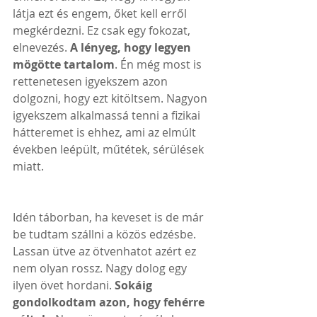
látja ezt és engem, őket kell erről 
megkérdezni. Ez csak egy fokozat, 
elnevezés. 
A lényeg, hogy legyen 
mögötte tartalom
. Én még most is 
rettenetesen igyekszem azon 
dolgozni, hogy ezt kitöltsem. Nagyon 
igyekszem alkalmassá tenni a fizikai 
hátteremet is ehhez, ami az elmúlt 
években leépült, műtétek, sérülések 
miatt.
Idén táborban, ha keveset is de már 
be tudtam szállni a közös edzésbe. 
Lassan ütve az ötvenhatot azért ez 
nem olyan rossz. Nagy dolog egy 
ilyen övet hordani. 
Sokáig 
gondolkodtam azon, hogy fehérre 