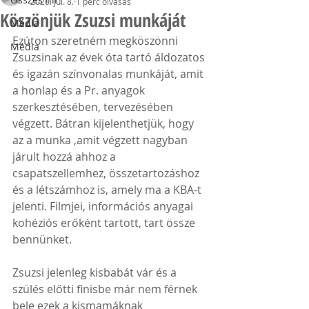
2020. júl. 8.
1 perc olvasás
Köszönjük Zsuzsi munkáját
Média
Ezúton szeretném megköszönni 
Média
Zsuzsinak az évek óta tartó áldozatos 
és igazán színvonalas munkáját, amit 
a honlap és a Pr. anyagok 
szerkesztésében, tervezésében 
végzett. Bátran kijelenthetjük, hogy 
az a munka ,amit végzett nagyban 
járult hozzá ahhoz a 
csapatszellemhez, összetartozáshoz 
és a létszámhoz is, amely ma a KBA-t 
jelenti. Filmjei, információs anyagai 
kohéziós erőként tartott, tart össze 
bennünket.
Zsuzsi jelenleg kisbabát vár és a 
szülés előtti finisbe már nem férnek 
bele ezek a kismamáknak 