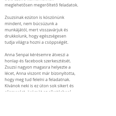
meglehetősen megerőltető feladatok.
Zsuzsinak ezúton is köszönünk 
mindent, nem búcsúzunk a 
munkájától, mert visszavárjuk és 
drukkolunk, hogy egészségesen 
tudja világra hozni a csöppségét.
Anna Senpai kérésemre átveszi a 
honlap és facebook szerkesztését. 
Zsuzsi nagyon magasra helyezte a 
lécet, Anna viszont már bizonyította, 
hogy meg tud felelni a feladatnak.
Kívánok neki is ez úton sok sikert és 
elismerést, örömöt az alkotásban!