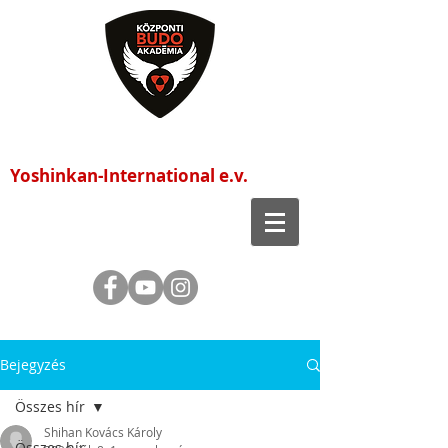
Központi Budo Akadémia
Yoshinkan-International e.v.
Bejegyzés
Összes hír
Shihan Kovács Károly
Összes hír