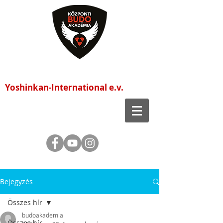
Központi Budo Akadémia
Yoshinkan-International e.v.
Bejegyzés
Összes hír
budoakademia
Összes hír