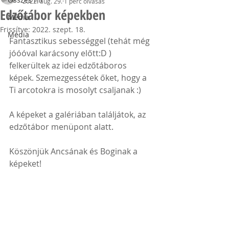
2022. aug. 29.
1 perc olvasás
Edzőtábor képekben
Média
Frissítve:
2022. szept. 18.
Média
Fantasztikus sebességgel (tehát még 
jóóóval karácsony előtt:D ) 
felkerültek az idei edzőtáboros 
képek. Szemezgessétek őket, hogy a 
Ti arcotokra is mosolyt csaljanak :) 
A képeket a galériában találjátok, az 
edzőtábor menüpont alatt.
Köszönjük Ancsának és Boginak a 
képeket!