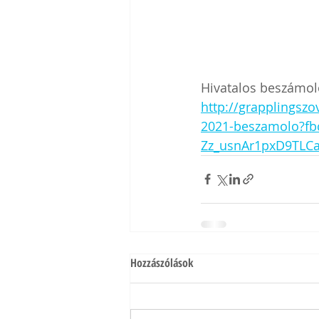
Hivatalos beszámol
http://grapplingszo
2021-beszamolo?fb
Zz_usnAr1pxD9TLC
Hozzászólások