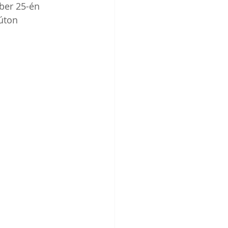
ber 25-én 
úton 