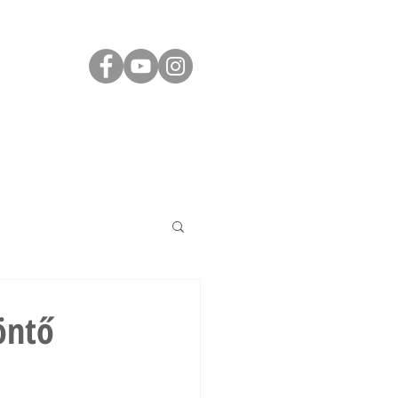
ÁS
JÓ TUDNI
KAPCSOLAT
öntő