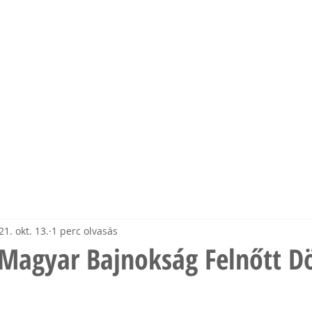
mia
EK
EDZŐINK
ESEMÉNYEK
MÉDIA
TÁMOGAT
21. okt. 13.
1 perc olvasás
 Magyar Bajnokság Felnőtt D