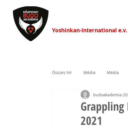
Központi Budo Akadé
Yoshinkan-International e.v.
HÍREK
FŐOLDAL
EDZÉS
Összes hír
Média
Média
budoakademia
20
Grappling
2021