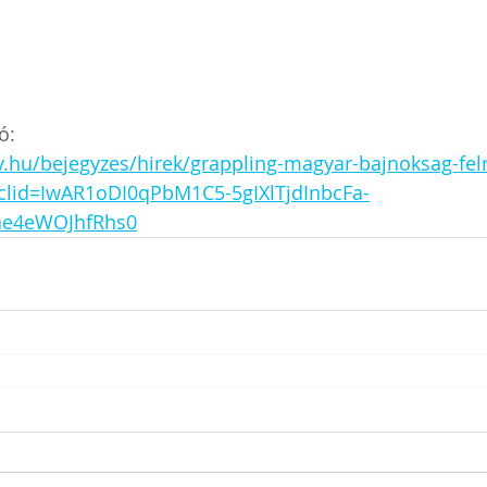
ó:
v.hu/bejegyzes/hirek/grappling-magyar-bajnoksag-fel
clid=IwAR1oDI0qPbM1C5-5gIXlTjdInbcFa-
ae4eWOJhfRhs0