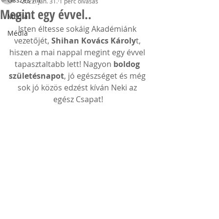
2022. jan. 31.
1 perc olvasás
Megint egy évvel..
Média
Isten éltesse sokáig Akadémiánk 
Média
vezetőjét, 
Shihan Kovács Károly
t, 
hiszen a mai nappal megint egy évvel 
tapasztaltabb lett! Nagyon 
boldog 
születésnapot
, jó egészséget és még 
sok jó közös edzést kíván Neki az 
egész Csapat!