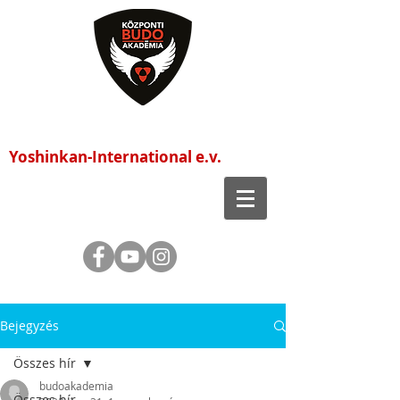
Központi Budo Akadémia
Yoshinkan-International e.v.
Bejegyzés
Összes hír
budoakademia
Összes hír