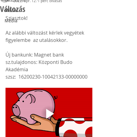
2022. ápr. 12.
1 perc olvasás
Változás
Média
Sziasztok!
Média
Az alábbi változást kérlek vegyétek 
figyelembe  az utalásokkor.
Új bankunk: Magnet bank
sz.tulajdonos: Központi Budo 
Akadémia
szsz:  16200230-10042133-00000000