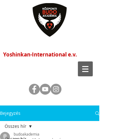
Központi Budo Akadémia
Yoshinkan-International e.v.
Bejegyzés
Összes hír
budoakademia
Összes hír