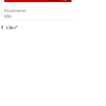
Köszönettel:
KBA
Hozzászólások
Hozzászólás írása...
Shihan Kovács Károly +36 30 /
203 0438
|
kozponti.budo.akademia
@gmail.com
|
www.facebook.com/budoakademia
© 2014 by