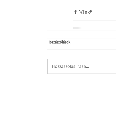
Hozzászólások
Hozzászólás írása...
Shihan Kovács Károly +36 30 / 203 0438 | kozpo