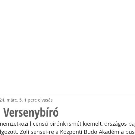
mia
EK
EDZŐINK
ESEMÉNYEK
MÉDIA
TÁMOGAT
24. márc. 5.
1 perc olvasás
 Versenybíró
 nemzetközi licensű bírónk ismét kiemelt, országos b
lgozott. Zoli sensei-re a Központi Budo Akadémia büsz