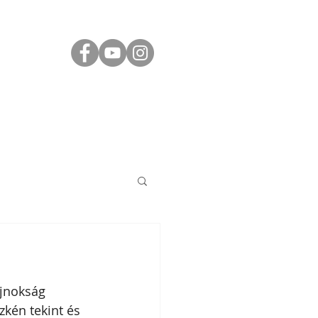
ÁS
JÓ TUDNI
KAPCSOLAT
ajnokság 
kén tekint és 