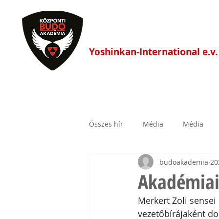
Központi Budo Akadé
Yoshinkan-International e.v.
HÍREK
FŐOLDAL
EDZÉS
Összes hír
Média
Média
budoakademia
20
Akadémiai
Merkert Zoli sensei
vezetőbírájaként do