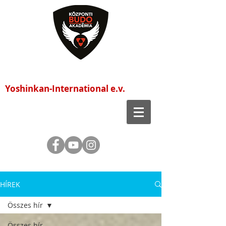
Központi Budo Akadémia
Yoshinkan-International e.v.
HÍREK
Összes hír
Összes hír