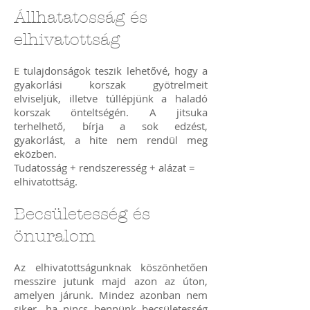
Állhatatosság és
elhivatottság
E tulajdonságok teszik lehetővé, hogy a
gyakorlási korszak gyötrelmeit
elviseljük, illetve túllépjünk a haladó
korszak önteltségén. A jitsuka
terhelhető, bírja a sok edzést,
gyakorlást, a hite nem rendül meg
eközben.
Tudatosság + rendszeresség + alázat =
elhivatottság.
Becsületesség és
önuralom
Az elhivatottságunknak köszönhetően
messzire jutunk majd azon az úton,
amelyen járunk. Mindez azonban nem
siker, ha nincs bennünk becsületesség