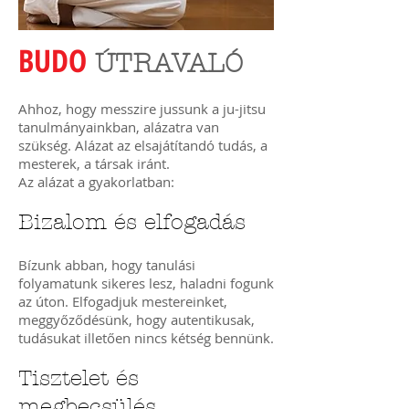
BUDO
ÚTRAVALÓ
Ahhoz, hogy messzire jussunk a ju-jitsu
tanulmányainkban, alázatra van
szükség. Alázat az elsajátítandó tudás, a
mesterek, a társak iránt.
Az alázat a gyakorlatban:
Bizalom és elfogadás
Bízunk abban, hogy tanulási
folyamatunk sikeres lesz, haladni fogunk
az úton. Elfogadjuk mestereinket,
meggyőződésünk, hogy autentikusak,
tudásukat illetően nincs kétség bennünk.
Tisztelet és
megbecsülés