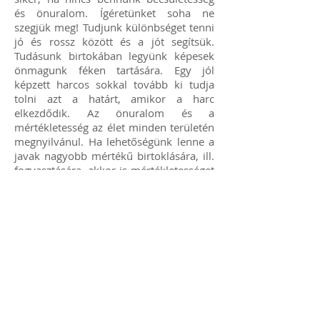
és önuralom. Ígéretünket soha ne
szegjük meg! Tudjunk különbséget tenni
jó és rossz között és a jót segítsük.
Tudásunk birtokában legyünk képesek
önmagunk féken tartására. Egy jól
képzett harcos sokkal tovább ki tudja
tolni azt a határt, amikor a harc
elkezdődik. Az önuralom és a
mértékletesség az élet minden területén
megnyilvánul. Ha lehetőségünk lenne a
javak nagyobb mértékű birtoklására, ill.
fogyasztására, akkor is mértékletességet
tanúsítunk.
Szerénység és
példamutatás
A jitsuka soha nem kérkedik tudásával,
sőt igyekszik azt titokban tartani. A civil
életben sok jitsukáról nem is tudják,
hogy esetleg magas fokozatot ért el és