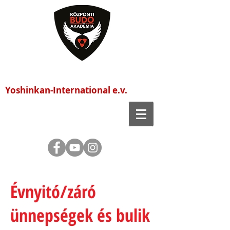
Központi Budo Akadémia
Yoshinkan-International e.v.
Évnyitó/záró
ünnepségek és bulik