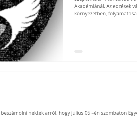
Akadémiánál. Az edzések vá
környezetben, folyamatosan
 beszámolni nektek arról, hogy július 05 –én szombaton Egy