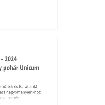
s
 - 2024
gy pohár Unicum
elnőttek és Barátaink!
dász hagyományainkhoz
 szeretném...