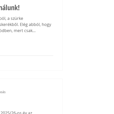
nálunk!
ól, a szürke
kerékből. Elég abból, hogy
dben, mert csak...
asás
 2025/26-os év az