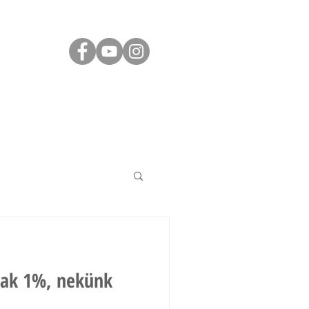
ÁS
JÓ TUDNI
KAPCSOLAT
sak 1%, nekünk