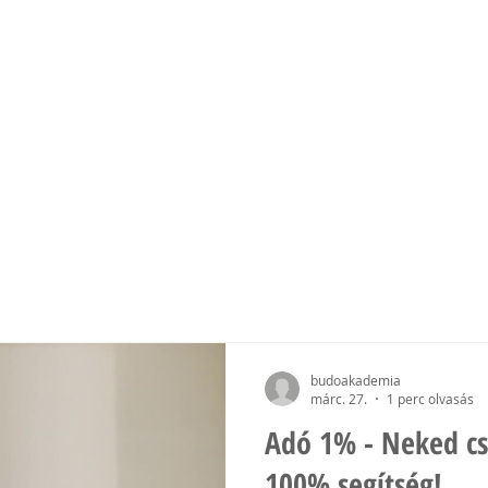
mia
EK
EDZŐINK
ESEMÉNYEK
MÉDIA
TÁMOGAT
budoakademia
márc. 27.
1 perc olvasás
Adó 1% - Neked c
100% segítség!