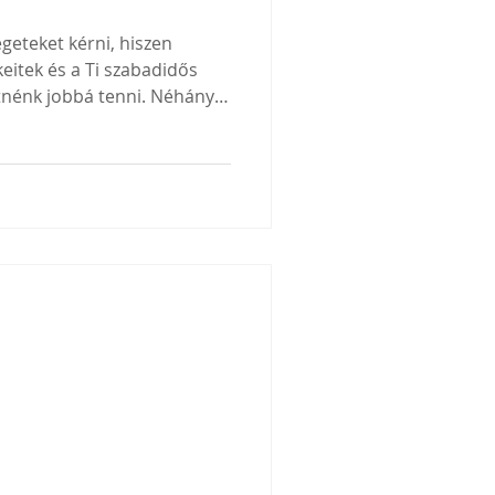
égeteket kérni, hiszen
itek és a Ti szabadidős
tnénk jobbá tenni. Néhány
hogyan is zajlik ez: Ha van
emadód (SZJA),
l szervezetnek tudod
l adnod: Kedvezményezett
émia Harcművészeti
1-13 A felajánlást
kapus azonosi