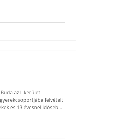
uda az I. kerület
gyerekcsoportjába felvételt
rekek és 13 évesnél idősebb
st
át minden érdeklődőt,
 edzés ideje 2026. március
13 éves gyerekek részére