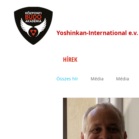
Központi Budo Akadé
Yoshinkan-International e.v.
HÍREK
FŐOLDAL
EDZÉS
Összes hír
Média
Média