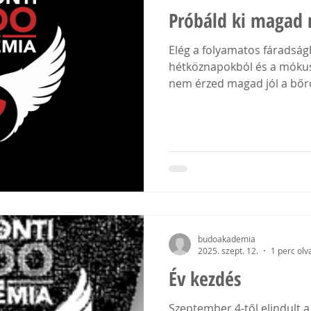
Próbáld ki magad 
Elég a folyamatos fáradságb
hétköznapokból és a mókus
nem érzed magad jól a bőrö
budoakademia
2025. szept. 12.
1 perc olv
Év kezdés
Szeptember 4-től elindult a