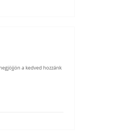
 krt 59/b
megjöjjön a kedved hozzánk