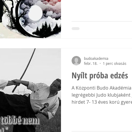
budoakademia
febr. 18.
1 perc olvasás
Nyílt próba edzés
A Központi Budo Akadémia B
legrégebbi Judo klubjaként 
hirdet 7- 13 éves korú gye
junior korú fiatalok részére. A klub nyílt próba edzé
tart, amelyre szeretettel l
barátokat, szülőket. A nyílt
05 csütörtök Időpontja: 7- 