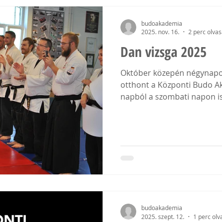
budoakademia
2025. nov. 16.
2 perc olva
Dan vizsga 2025
Október közepén négynapos
otthont a Központi Budo A
napból a szombati napon i
tartottunk, amin a szövets
International e.v elnöke hanshi Rainer Grytt 10 danos
mester és magas rangú taní
vizsgáztatókként. Csütörtö
a központi teremben. A pén
felkészülésének jegyében te
Központi Budo Akadémia d
budoakademia
2025. szept. 12.
1 perc olv