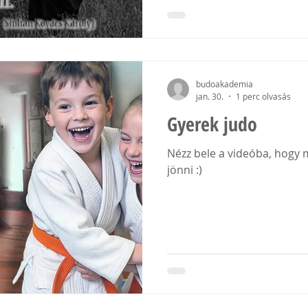
17.00 - tól 18.30 ig 13 és idősebb juniorok részére 18.
30 tól Helye: 1013 Krisztina
budoakademia
jan. 30.
1 perc olvasás
Gyerek judo
Nézz bele a videóba, hogy 
jönni :)