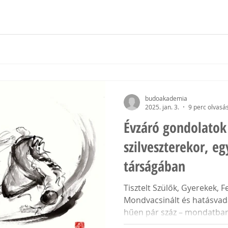
budoakademia
2025. jan. 3.
9 perc olvasá
Évzáró gondolatok
szilveszterekor, e
társágában
Tisztelt Szülők, Gyerekek, F
Mondvacsinált és hatásva
hűen pár száz – mondatban