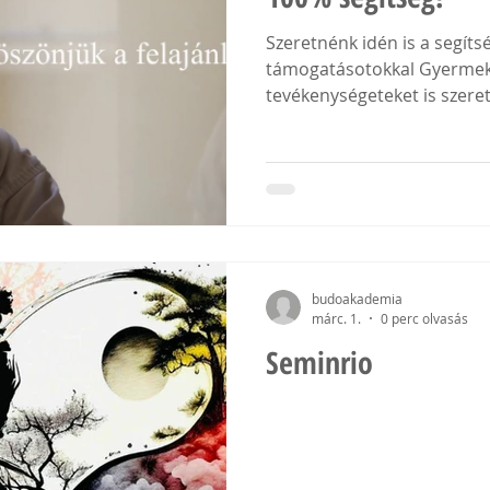
Szeretnénk idén is a segíts
támogatásotokkal Gyermeke
tevékenységeteket is szere
gondolattal összefoglaljuk, 
befizetett személyi jövedel
magánszemélyként egy civi
felajánlani. Ehhez meg kel
neve: Központi Budo Akad
Sportegyesület Adószám: 18598669-
megteheted online (Ügyfél
budoakademia
márc. 1.
0 perc olvasás
Seminrio