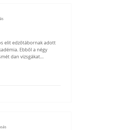
sás
 elit edzőtábornak adott
kadémia. Ebből a négy
smét dan vizsgákat
égünk a Yoshinkan –
tványai vettek részt
kön közös edzést tartottunk
teki nap a dan vizsga
lt, vasárnap pedig a
an kollégiumána
asás