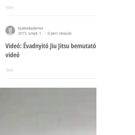
Shihan Kovács Károly meghívására a Központi
Budo Akadémián tartott edzést sensei Marion
Tremel, 3 danos ju-jitsu Duo system Europe
és...
budoakademia
2015. szept. 1.
0 perc olvasás
Videó: Évadnyitó Jiu Jitsu bemutató
videó