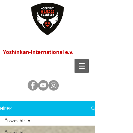
Központi Budo Akadémia
Yoshinkan-International e.v.
HÍREK
Összes hír
Összes hír