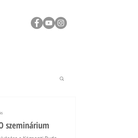
ÁS
JÓ TUDNI
KAPCSOLAT
ás
O szeminárium