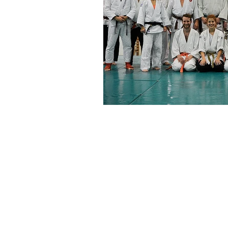
Shihan Kovács Károly +36 30 / 203 0438 | kozpo