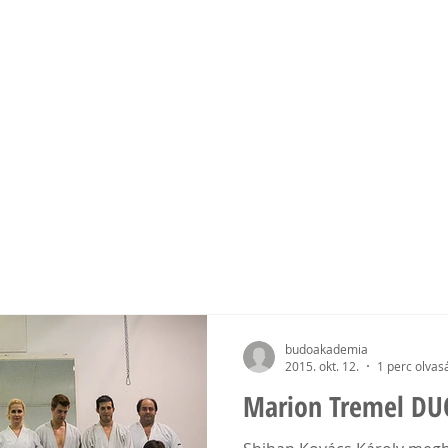
mia
EK
EDZŐINK
ESEMÉNYEK
MÉDIA
TÁMOGAT
budoakademia
2015. okt. 12.
1 perc olvas
Marion Tremel DU