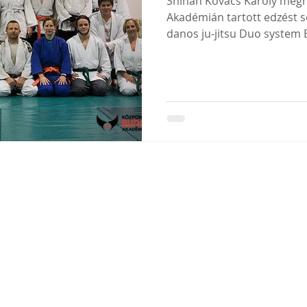
Shihan Kovács Károly megh
Akadémián tartott edzést s
danos ju-jitsu Duo system E
nti.budo.akademia
@gmail.com
|
www.facebook.com/budoakademia
© 2014 by Budoa