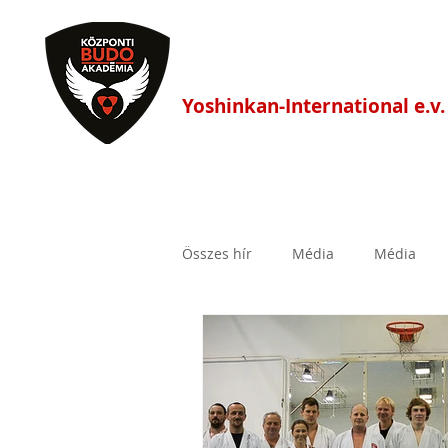
Központi Budo Akadé
Yoshinkan-International e.v.
HÍREK
FŐOLDAL
EDZÉS
Összes hír
Média
Média