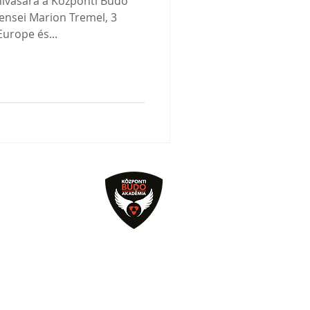
ívására a Központi Budo
ensei Marion Tremel, 3
urope és...
kadémia