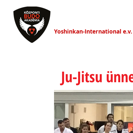
Központi Budo Akadé
Yoshinkan-International e.v.
HÍREK
FŐOLDAL
EDZÉS
Ju-Jitsu ünn