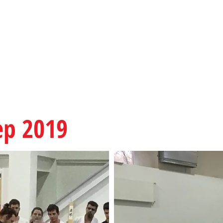
mia
EK
EDZŐINK
ESEMÉNYEK
MÉDIA
TÁMOGAT
ep 2019