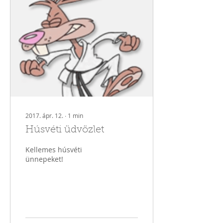
2017. ápr. 12.
∙
1
min
Húsvéti üdvözlet
Kellemes húsvéti
ünnepeket!