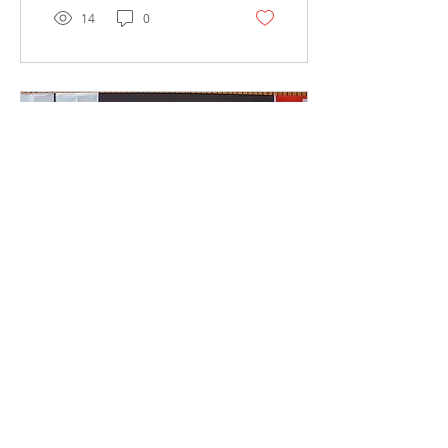
14
0
2015. júl. 20.
∙
1
min
Élménybeszámoló -
Nemzetközi Övvizsga
Olvassátok nagy