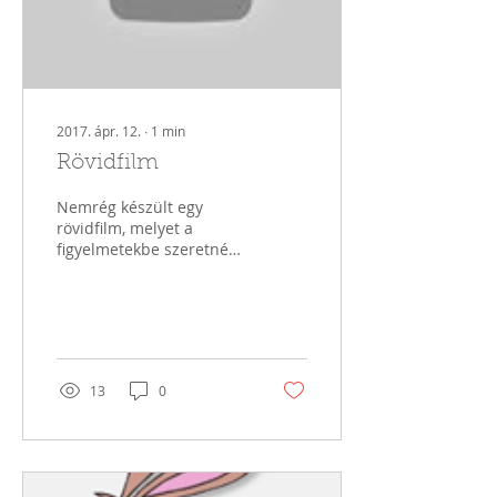
2017. ápr. 12.
∙
1
min
Rövidfilm
Nemrég készült egy
rövidfilm, melyet a
figyelmetekbe szeretnénk
ajánlani. A film
bemutatja a
versenyrendszert, a
rangsorpontok...
13
0