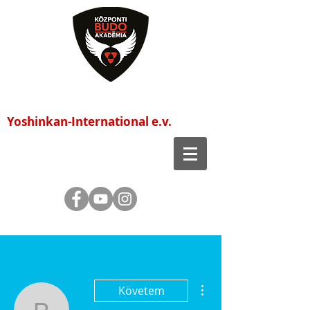
Központi Budo Akadémia
Yoshinkan-International e.v.
További műveletek
Követem