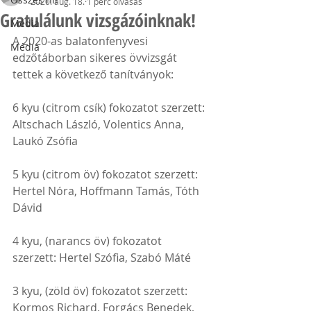
2020. aug. 18.
1 perc olvasás
Gratulálunk vizsgázóinknak!
Média
A 2020-as balatonfenyvesi 
Média
edzőtáborban sikeres övvizsgát 
tettek a következő tanítványok:
6 kyu (citrom csík) fokozatot szerzett: 
Altschach László, Volentics Anna, 
Laukó Zsófia
5 kyu (citrom öv) fokozatot szerzett: 
Hertel Nóra, Hoffmann Tamás, Tóth 
Dávid
4 kyu, (narancs öv) fokozatot 
szerzett: Hertel Szófia, Szabó Máté
3 kyu, (zöld öv) fokozatot szerzett: 
Kormos Richard, Forgács Benedek, 