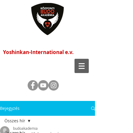
Központi Budo Akadémia
Yoshinkan-International e.v.
Bejegyzés
Összes hír
budoakademia
Összes hír