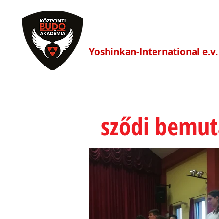
Központi Budo Akadé
Yoshinkan-International e.v.
HÍREK
FŐOLDAL
EDZÉS
sződi bemut