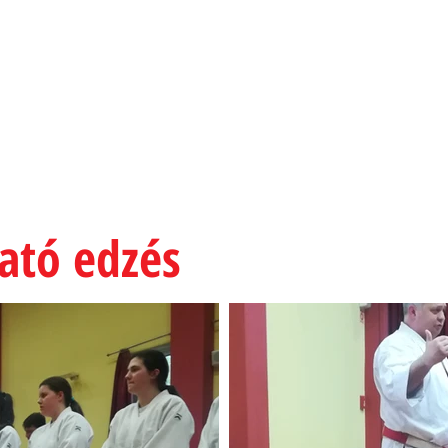
mia
EK
EDZŐINK
ESEMÉNYEK
MÉDIA
TÁMOGAT
ató edzés