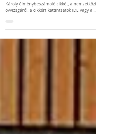
Övvizsga
Olvassátok nagy szeretettel Shihan Kovács
Károly élménybeszámoló cikkét, a nemzetközi
övvizsgáról, a cikkért kattintsatok IDE vagy a
képre.