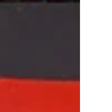
Média
Média