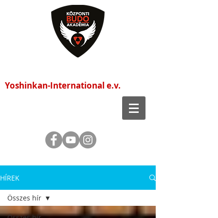
Központi Budo Akadémia
Yoshinkan-International e.v.
HÍREK
Összes hír
Összes hír